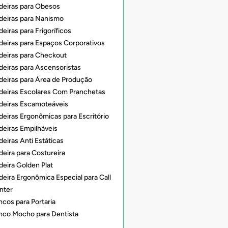
deiras para Obesos
deiras para Nanismo
eiras para Frigoríficos
deiras para Espaços Corporativos
deiras para Checkout
deiras para Ascensoristas
deiras para Área de Produção
deiras Escolares Com Pranchetas
deiras Escamoteáveis
deiras Ergonômicas para Escritório
deiras Empilháveis
eiras Anti Estáticas
deira para Costureira
deira Golden Plat
deira Ergonômica Especial para Call
nter
ncos para Portaria
nco Mocho para Dentista