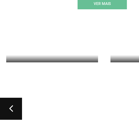
VER MAIS
CADEIRAS PARA
MO
NANISMO
S