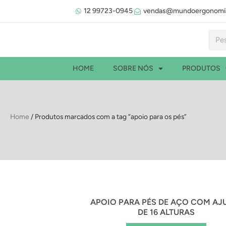
Ir
12 99723-0945
vendas@mundoergonomia
para
o
Pesqu
conteúdo
HOME
SOBRE NÓS
PRODUTOS
Home
/ Produtos marcados com a tag “apoio para os pés”
APOIO PARA PÉS DE AÇO COM AJ
DE 16 ALTURAS