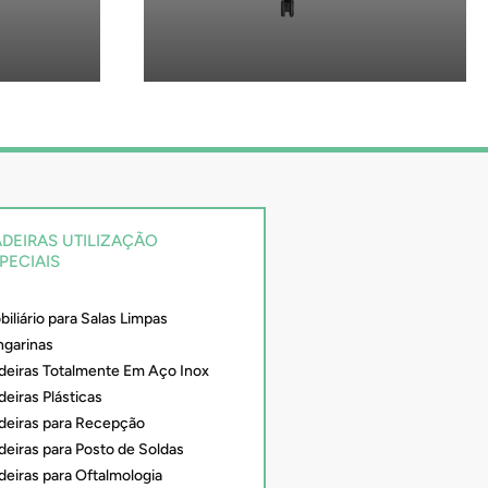
RA
CADEIRAS PARA
O
RECEPÇÃO
DEIRAS UTILIZAÇÃO
PECIAIS
iliário para Salas Limpas
ngarinas
deiras Totalmente Em Aço Inox
eiras Plásticas
deiras para Recepção
deiras para Posto de Soldas
deiras para Oftalmologia