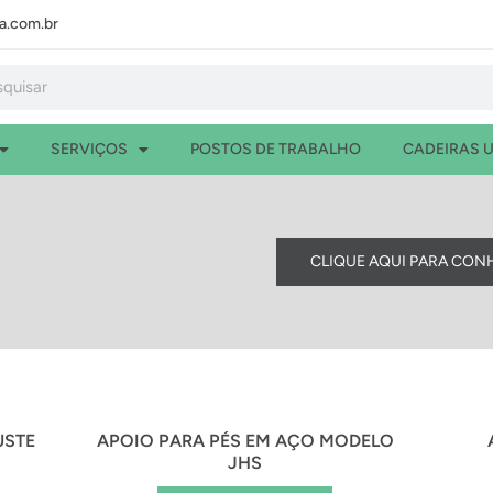
.com.br
isar
SERVIÇOS
POSTOS DE TRABALHO
CADEIRAS U
CLIQUE AQUI PARA CON
USTE
APOIO PARA PÉS EM AÇO MODELO
JHS