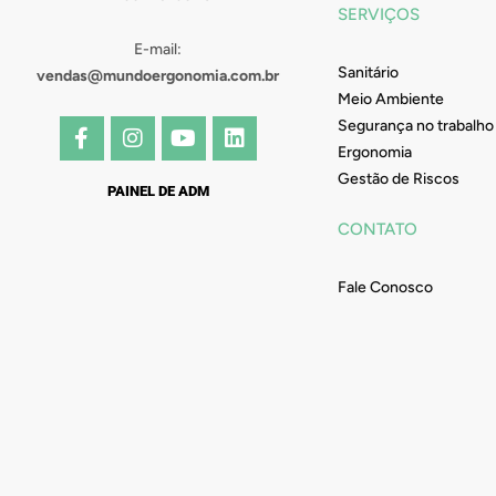
SERVIÇOS
E-mail:
Sanitário
vendas@mundoergonomia.com.br
Meio Ambiente
F
I
Y
L
Segurança no trabalho
a
n
o
i
Ergonomia
c
s
u
n
Gestão de Riscos
e
t
t
k
PAINEL DE ADM
b
a
u
e
CONTATO
o
g
b
d
o
r
e
i
k
a
n
Fale Conosco
-
m
f