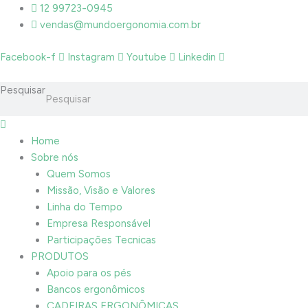
Ir
12 99723-0945
para
vendas@mundoergonomia.com.br
o
Facebook-f
Instagram
Youtube
Linkedin
conteúdo
Pesquisar
Home
Sobre nós
Quem Somos
Missão, Visão e Valores
Linha do Tempo
Empresa Responsável
Participações Tecnicas
PRODUTOS
Apoio para os pés
Bancos ergonômicos
CADEIRAS ERGONÔMICAS