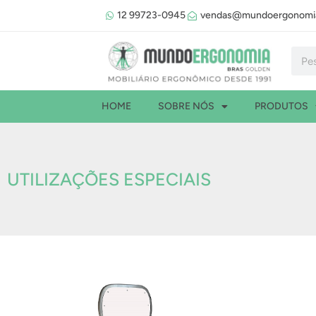
Ir
12 99723-0945
vendas@mundoergonomia
para
o
Pesqu
conteúdo
HOME
SOBRE NÓS
PRODUTOS
UTILIZAÇÕES ESPECIAIS