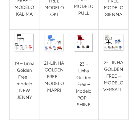
FREE –
FREE
FREE
MODELO
MODELO
MODELO
MODELO
PULL
KALIMA
OKI
SIENNA
2- LINHA
21-LINHA
19 – Linha
23 –
GOLDEN
GOLDEN
Golden
Linha
FREE –
FREE –
Free –
Golden
MODELO
MODELO
modelo
Free –
VERSATIL
MAPRI
NEW
Modelo
JENNY
POP –
SHINE