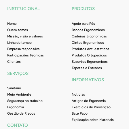
o
r
e
i
INSTITUCIONAL
PRODUTOS
k
a
n
-
m
f
Home
Apoio para Pés
Quem somos
Bancos Ergonomicos
Missão, visão e valores
Cadeiras Ergonomicas
Linha do tempo
Cintos Ergonomicos
Empresa responsável
Produtos Anti estaticos
Participações Tecnicas
Produtos Ortopedicos
Clientes
Suportes Ergonomicos
Tapetes e Estrados
SERVIÇOS
INFORMATIVOS
Sanitário
Meio Ambiente
Noticias
Segurança no trabalho
Artigos de Ergonomia
Ergonomia
Exercícios de Prevenção
Gestão de Riscos
Bate Papo
Explicação sobre Materiais
CONTATO