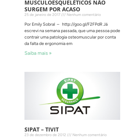
MUSCULOESQUELÉTICOS NÃO
SURGEM POR ACASO
25 de janeiro de 2017
Nenhum comentário
Por Emily Sobral – http://goo.gl/F2FPdR Já
escrevi na semana passada, que uma pessoa pode
contrair uma patologia osteomuscular por conta
da falta de ergonomia em
Saiba mais »
SIPAT – TIVIT
23 de dezembro de 2012
Nenhum comentário