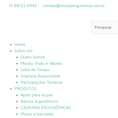
Ir
12 99723-0945
vendas@mundoergonomia.com.br
para
o
conteúdo
Pesquisar
Home
Sobre nós
Quem Somos
Missão, Visão e Valores
Linha do Tempo
Empresa Responsável
Participações Tecnicas
PRODUTOS
Apoio para os pés
Bancos ergonômicos
CADEIRAS ERGONÔMICAS
Mesas e bancadas