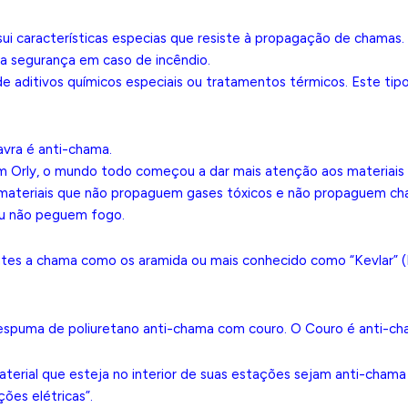
i características especias que resiste à propagação de chamas. É
r a segurança em caso de incêndio.
de aditivos químicos especiais ou tratamentos térmicos. Este t
vra é anti-chama.
em Orly, o mundo todo começou a dar mais atenção aos materiai
ir materiais que não propaguem gases tóxicos e não propaguem c
ou não peguem fogo.
ntes a chama como os aramida ou mais conhecido como “Kevlar” (
 espuma de poliuretano anti-chama com couro. O Couro é anti-ch
terial que esteja no interior de suas estações sejam anti-cha
ões elétricas”.