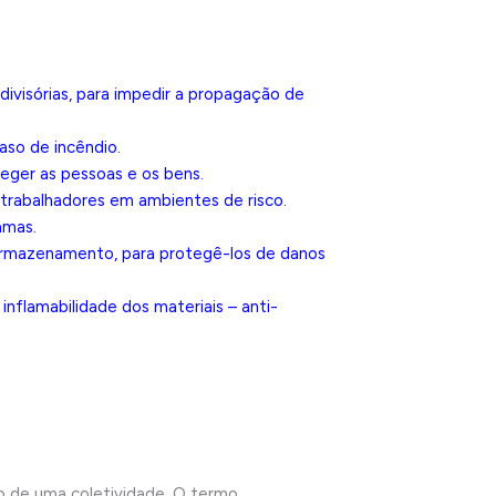
ivisórias, para impedir a propagação de
aso de incêndio.
oteger as pessoas e os bens.
trabalhadores em ambientes de risco.
amas.
 armazenamento, para protegê-los de danos
inflamabilidade dos materiais – anti-
o de uma coletividade. O termo