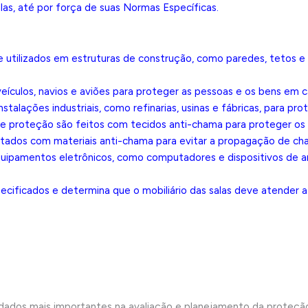
las, até por força de suas Normas Específicas.
utilizados em estruturas de construção, como paredes, tetos e d
eículos, navios e aviões para proteger as pessoas e os bens em c
nstalações industriais, como refinarias, usinas e fábricas, para pr
e proteção são feitos com tecidos anti-chama para proteger os 
atados com materiais anti-chama para evitar a propagação de ch
equipamentos eletrônicos, como computadores e dispositivos de
cificados e determina que o mobiliário das salas deve atender a 
rdados mais importantes na avaliação e planejamento da proteçã