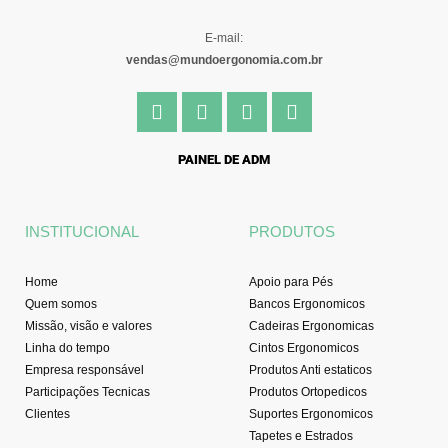
E-mail:
vendas@mundoergonomia.com.br
F
I
Y
L
a
n
o
i
c
s
u
n
e
t
t
k
PAINEL DE ADM
b
a
u
e
o
g
b
d
o
r
e
i
INSTITUCIONAL
PRODUTOS
k
a
n
-
m
f
Home
Apoio para Pés
Quem somos
Bancos Ergonomicos
Missão, visão e valores
Cadeiras Ergonomicas
Linha do tempo
Cintos Ergonomicos
Empresa responsável
Produtos Anti estaticos
Participações Tecnicas
Produtos Ortopedicos
Clientes
Suportes Ergonomicos
Tapetes e Estrados