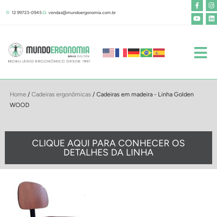
F
Y
I
L
Ir
a
o
n
i
12 99723-0945
vendas@mundoergonomia.com.br
para
c
u
s
n
e
t
t
k
o
b
u
a
e
o
b
g
d
conteúdo
o
e
r
i
k
a
n
-
m
f
Home
/
Cadeiras ergonômicas
/ Cadeiras em madeira - Linha Golden
WOOD
CLIQUE AQUI PARA CONHECER OS
DETALHES DA LINHA