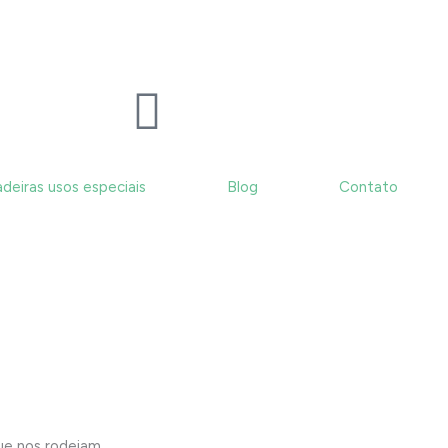
deiras usos especiais
Blog
Contato
d
ue nos rodeiam.