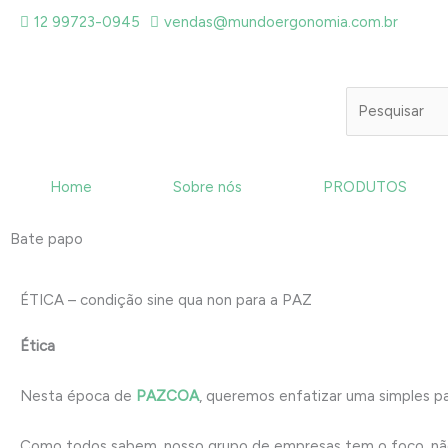
Ir
12 99723-0945
vendas@mundoergonomia.com.br
para
o
conteúdo
Pesquisar
Home
Sobre nós
PRODUTOS
Bate papo
ÉTICA – condição sine qua non para a PAZ
Ética
Nesta época de
PAZCOA
, queremos enfatizar uma simples p
Como todos sabem, nosso grupo de empresas tem o foco, não 