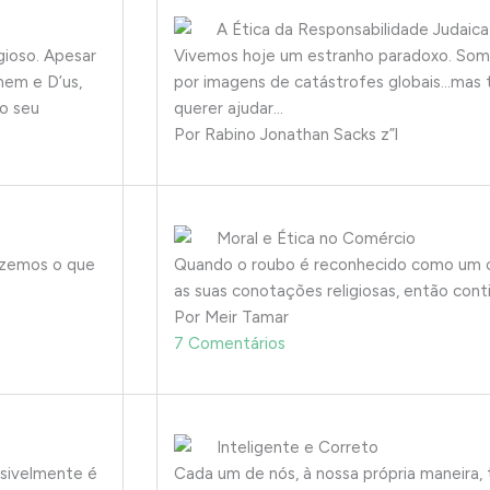
A Ética da Responsabilidade Judaica
gioso. Apesar
Vivemos hoje um estranho paradoxo. Som
mem e D’us,
por imagens de catástrofes globais…mas 
lo seu
querer ajudar…
Por Rabino Jonathan Sacks z”l
Moral e Ética no Comércio
azemos o que
Quando o roubo é reconhecido como um c
as suas conotações religiosas, então con
Por Meir Tamar
7 Comentários
Inteligente e Correto
ssivelmente é
Cada um de nós, à nossa própria maneira,