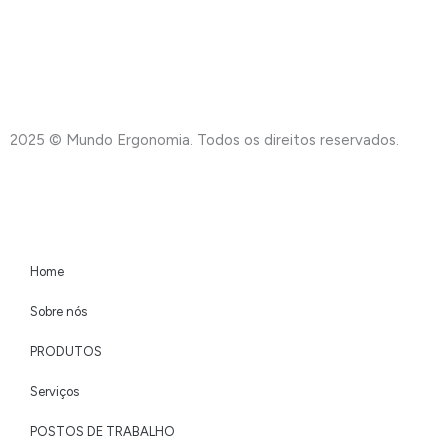
o
r
e
i
k
a
n
-
m
2025 © Mundo Ergonomia. Todos os direitos reservados.
Criati
f
Home
Sobre nós
PRODUTOS
Serviços
POSTOS DE TRABALHO