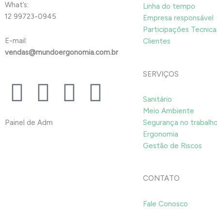
What’s:
Linha do tempo
12 99723-0945
Empresa responsável
Participações Tecnica
E-mail:
Clientes
vendas@mundoergonomia.com.br
SERVIÇOS
F
I
Y
L
Sanitário
a
n
o
i
Meio Ambiente
Painel de Adm
Segurança no trabalh
c
s
u
n
Ergonomia
Gestão de Riscos
e
t
t
k
CONTATO
b
a
u
e
o
g
b
d
Fale Conosco