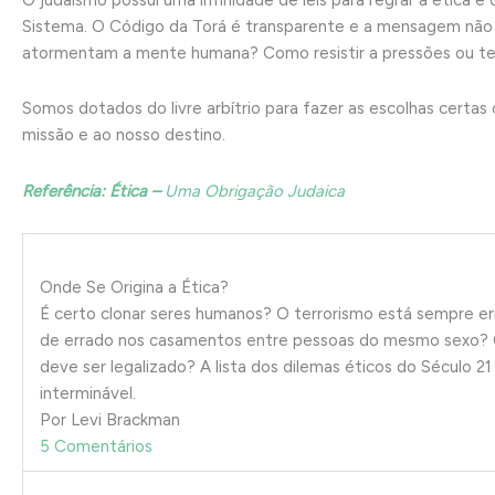
O judaísmo possuí uma infinidade de leis para regrar a ética
Sistema. O Código da Torá é transparente e a mensagem não de
atormentam a mente humana? Como resistir a pressões ou t
Somos dotados do livre arbítrio para fazer as escolhas cert
missão e ao nosso destino.
Referência: Ética –
Uma Obrigação Judaica
Onde Se Origina a Ética?
É certo clonar seres humanos? O terrorismo está sempre e
de errado nos casamentos entre pessoas do mesmo sexo? 
deve ser legalizado? A lista dos dilemas éticos do Século 21
interminável.
Por Levi Brackman
5 Comentários