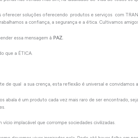
f
mos oferecer soluções oferecendo produtos e serviços com T
Trabalhamos a confiança, a segurança e a ética. Cultivamos amigo
scender essa mensagem à
PAZ.
do que a ÉTICA.
 de qual a sua crença, esta reflexão é universal e convidamos a 
nos abala é um produto cada vez mais raro de ser encontrado, sej
es.
vício implacável que corrompe sociedades civilizadas.