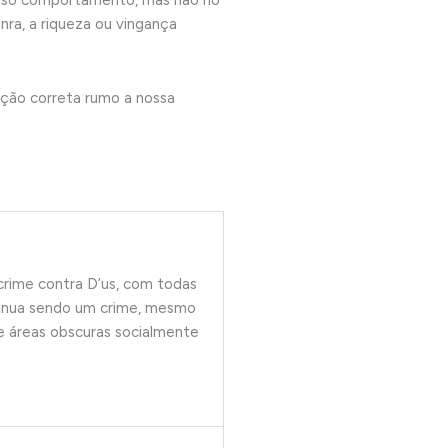
nosso comportamento, mas não no
nra, a riqueza ou vingança
eção correta rumo a nossa
rime contra D’us, com todas
ntinua sendo um crime, mesmo
e áreas obscuras socialmente