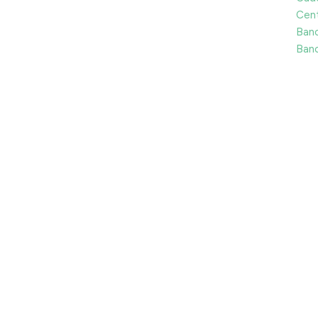
Cen
Banc
Banc
ve Web