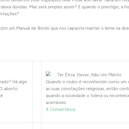
 e como devemos viver inspirados nela. Pode até haver falha em 
ixa dúvidas. Mas será simples assim? E quando o prestígio, a ho
entações?
as com um Manual de Bordo que nos capacita manter o leme na dir
Ter Ética: Dever, Não Um Mérito
rrado? Há algo
Quando o roubo é reconhecido como um c
O aborto
as suas conotações religiosas, então co
 é
quando a sociedade o tolera ou reconhec
aceitáveis.
4 Comentários