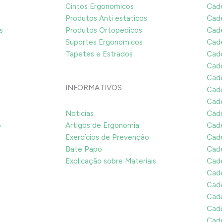
Cintos Ergonomicos
Cade
Produtos Anti estaticos
Cade
s
Produtos Ortopedicos
Cade
Suportes Ergonomicos
Cade
Tapetes e Estrados
Cade
Cade
Cade
INFORMATIVOS
Cade
Cade
Noticias
Cade
o
Artigos de Ergonomia
Cade
Exercícios de Prevenção
Cade
Bate Papo
Cade
Explicação sobre Materiais
Cade
Cade
Cade
Cade
Cade
Cade