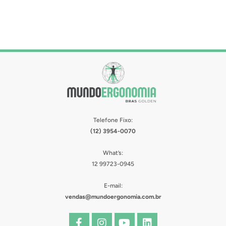
Telefone Fixo:
(12) 3954-0070
What’s:
12 99723-0945
E-mail:
vendas@mundoergonomia.com.br
F
I
Y
L