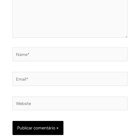
Name*
Email*
Website