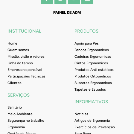
a
n
o
i
c
s
u
n
e
t
t
k
PAINEL DE ADM
b
a
u
e
o
g
b
d
o
r
e
i
INSTITUCIONAL
PRODUTOS
k
a
n
-
m
Home
Apoio para Pés
f
Quem somos
Bancos Ergonomicos
Missão, visão e valores
Cadeiras Ergonomicas
Linha do tempo
Cintos Ergonomicos
Empresa responsável
Produtos Anti estaticos
Participações Tecnicas
Produtos Ortopedicos
Clientes
Suportes Ergonomicos
Tapetes e Estrados
SERVIÇOS
INFORMATIVOS
Sanitário
Meio Ambiente
Noticias
Segurança no trabalho
Artigos de Ergonomia
Ergonomia
Exercícios de Prevenção
Gestão de Riscos
Bate Papo