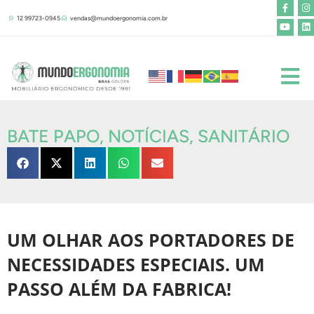
F
Y
I
L
Ir
a
o
n
i
12 99723-0945
vendas@mundoergonomia.com.br
para
c
u
s
n
e
t
t
k
o
b
u
a
e
o
b
g
d
conteúdo
o
e
r
i
k
a
n
-
m
f
BATE PAPO
,
NOTÍCIAS
,
SANITÁRIO
UM OLHAR AOS PORTADORES DE
NECESSIDADES ESPECIAIS. UM
PASSO ALÉM DA FABRICA!