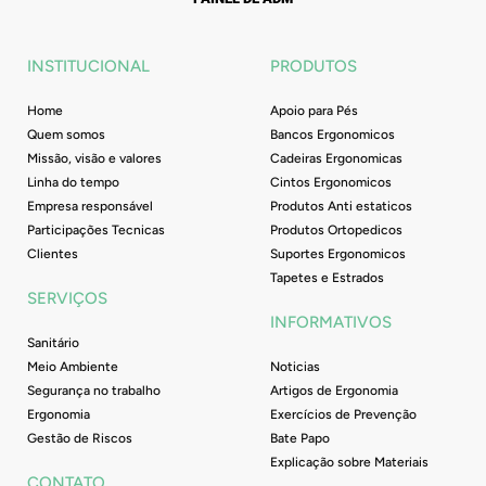
e
t
t
k
b
a
u
e
o
g
b
d
o
r
e
i
INSTITUCIONAL
PRODUTOS
k
a
n
-
m
Home
Apoio para Pés
f
Quem somos
Bancos Ergonomicos
Missão, visão e valores
Cadeiras Ergonomicas
Linha do tempo
Cintos Ergonomicos
Empresa responsável
Produtos Anti estaticos
Participações Tecnicas
Produtos Ortopedicos
Clientes
Suportes Ergonomicos
Tapetes e Estrados
SERVIÇOS
INFORMATIVOS
Sanitário
Meio Ambiente
Noticias
Segurança no trabalho
Artigos de Ergonomia
Ergonomia
Exercícios de Prevenção
Gestão de Riscos
Bate Papo
Explicação sobre Materiais
CONTATO