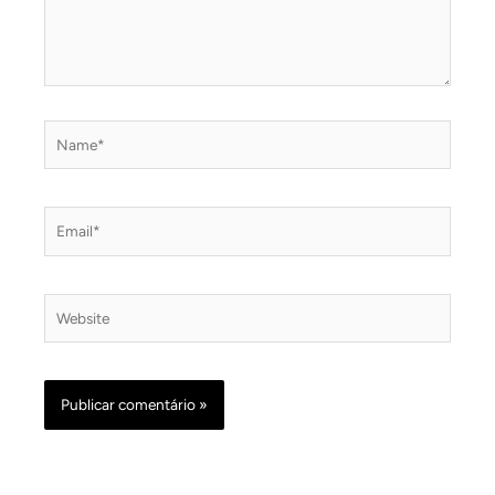
Name*
Email*
Website