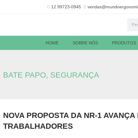
Ir
12 99723-0945
vendas@mundoergonomi
para
o
Pesq
conteúdo
HOME
SOBRE NÓS
PRODUTOS
BATE PAPO
,
SEGURANÇA
NOVA PROPOSTA DA NR-1 AVANÇA 
TRABALHADORES