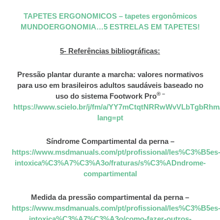
TAPETES ERGONOMICOS – tapetes ergonômicos
MUNDOERGONOMIA…5 ESTRELAS EM TAPETES!
5- Referências bibliográficas:
Pressão plantar durante a marcha: valores normativos
para uso em brasileiros adultos saudáveis baseado no
® –
uso do sistema Footwork Pro
https://www.scielo.br/j/fm/a/YY7mCtqtNRRwWvVLbTgbRhm/
lang=pt
Síndrome Compartimental da perna –
https://www.msdmanuals.com/pt/profissional/les%C3%B5es
intoxica%C3%A7%C3%A3o/fraturas/s%C3%ADndrome-
compartimental
Medida da pressão compartimental da perna –
https://www.msdmanuals.com/pt/profissional/les%C3%B5es
intoxica%C3%A7%C3%A3o/como-fazer-outros-