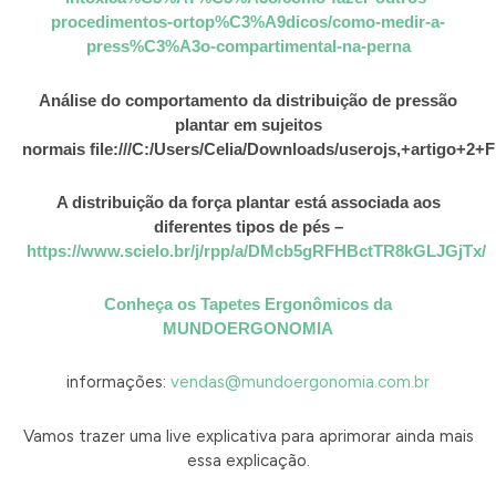
procedimentos-ortop%C3%A9dicos/como-medir-a-
press%C3%A3o-compartimental-na-perna
Análise do comportamento da distribuição de pressão
plantar em sujeitos
normais
file:///C:/Users/Celia/Downloads/userojs,+artigo
A distribuição da força plantar está associada aos
diferentes tipos de pés –
https://www.scielo.br/j/rpp/a/DMcb5gRFHBctTR8kGLJGjTx/
Conheça os Tapetes Ergonômicos da
MUNDOERGONOMIA
informações:
vendas@mundoergonomia.com.br
Vamos trazer uma live explicativa para aprimorar ainda mais
essa explicação.