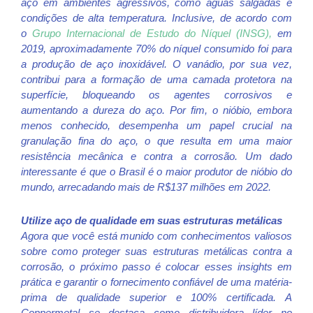
aço em ambientes agressivos, como águas salgadas e
condições de alta temperatura. Inclusive, de acordo com
o
Grupo Internacional de Estudo do Níquel (INSG),
em
2019, aproximadamente 70% do níquel consumido foi para
a produção de aço inoxidável.
O vanádio, por sua vez,
contribui para a formação de uma camada protetora na
superfície, bloqueando os agentes corrosivos e
aumentando a dureza do aço.
Por fim, o nióbio, embora
menos conhecido, desempenha um papel crucial na
granulação fina do aço, o que resulta em uma maior
resistência mecânica e contra a corrosão. Um dado
interessante é que o Brasil é o maior produtor de nióbio do
mundo, arrecadando mais de R$137 milhões em 2022.
Utilize aço de qualidade em suas estruturas metálicas
Agora que você está munido com conhecimentos valiosos
sobre como proteger suas estruturas metálicas contra a
corrosão, o próximo passo é colocar esses insights em
prática e garantir o fornecimento confiável de uma matéria-
prima de qualidade superior e 100% certificada.
A
Coppermetal se destaca como distribuidora líder no