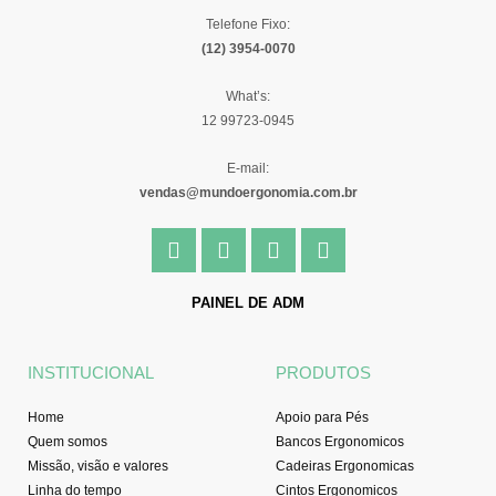
Telefone Fixo:
(12) 3954-0070
What’s:
12 99723-0945
E-mail:
vendas@mundoergonomia.com.br
F
I
Y
L
a
n
o
i
c
s
u
n
e
t
t
k
PAINEL DE ADM
b
a
u
e
o
g
b
d
o
r
e
i
INSTITUCIONAL
PRODUTOS
k
a
n
-
m
Home
Apoio para Pés
f
Quem somos
Bancos Ergonomicos
Missão, visão e valores
Cadeiras Ergonomicas
Linha do tempo
Cintos Ergonomicos