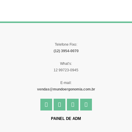
Telefone Fixo:
(12) 3954-0070
What’s:
12 99723-0945
E-mail:
vendas@mundoergonomia.com.br
F
I
Y
L
a
n
o
i
c
s
u
n
e
t
t
k
PAINEL DE ADM
b
a
u
e
o
g
b
d