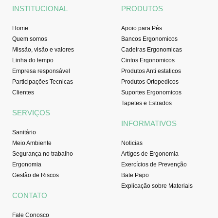
o
r
e
i
INSTITUCIONAL
PRODUTOS
k
a
n
-
m
Home
Apoio para Pés
f
Quem somos
Bancos Ergonomicos
Missão, visão e valores
Cadeiras Ergonomicas
Linha do tempo
Cintos Ergonomicos
Empresa responsável
Produtos Anti estaticos
Participações Tecnicas
Produtos Ortopedicos
Clientes
Suportes Ergonomicos
Tapetes e Estrados
SERVIÇOS
INFORMATIVOS
Sanitário
Meio Ambiente
Noticias
Segurança no trabalho
Artigos de Ergonomia
Ergonomia
Exercícios de Prevenção
Gestão de Riscos
Bate Papo
Explicação sobre Materiais
CONTATO
Fale Conosco