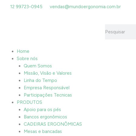
Ir
12 99723-0945
vendas@mundoergonomia.com.br
para
o
conteúdo
Pesquisar
Home
Sobre nós
Quem Somos
Missão, Visão e Valores
Linha do Tempo
Empresa Responsável
Participações Tecnicas
PRODUTOS
Apoio para os pés
Bancos ergonômicos
CADEIRAS ERGONÔMICAS
Mesas e bancadas