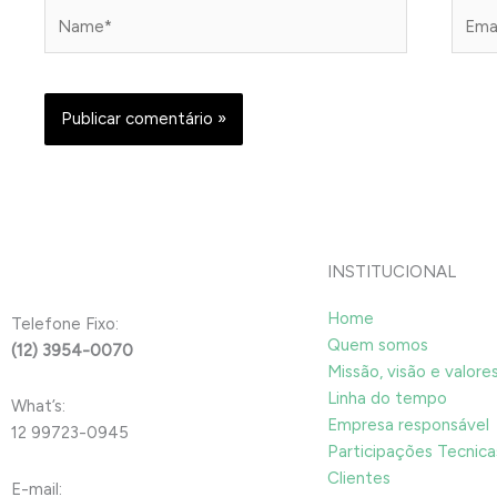
Name*
Email
INSTITUCIONAL
Home
Telefone Fixo:
Quem somos
(12) 3954-0070
Missão, visão e valore
Linha do tempo
What’s:
Empresa responsável
12 99723-0945
Participações Tecnica
Clientes
E-mail: