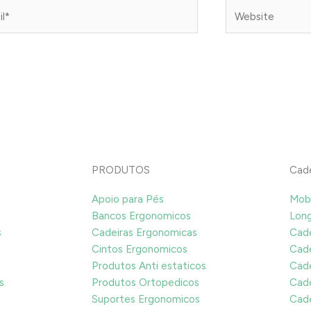
*
Website
PRODUTOS
Cade
Apoio para Pés
Mobi
Bancos Ergonomicos
Long
s
Cadeiras Ergonomicas
Cade
Cintos Ergonomicos
Cade
Produtos Anti estaticos
Cade
s
Produtos Ortopedicos
Cade
Suportes Ergonomicos
Cade