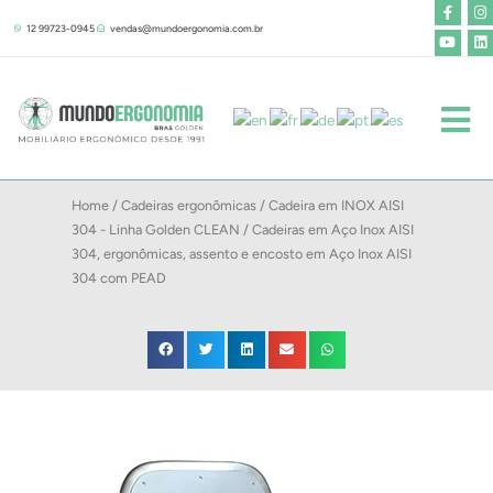
F
Y
I
L
Ir
a
o
n
i
12 99723-0945
vendas@mundoergonomia.com.br
para
c
u
s
n
e
t
t
k
o
b
u
a
e
o
b
g
d
conteúdo
o
e
r
i
k
a
n
-
m
f
Home
/
Cadeiras ergonômicas
/
Cadeira em INOX AISI
304 - Linha Golden CLEAN
/ Cadeiras em Aço Inox AISI
304, ergonômicas, assento e encosto em Aço Inox AISI
304 com PEAD