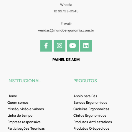
What’s:
12 99723-0945
E-mail:
vendas@mundoergonomia.com.br
F
I
Y
L
a
n
o
i
c
s
u
n
e
t
t
k
PAINEL DE ADM
b
a
u
e
o
g
b
d
o
r
e
i
INSTITUCIONAL
PRODUTOS
k
a
n
-
m
f
Home
Apoio para Pés
Quem somos
Bancos Ergonomicos
Missão, visão e valores
Cadeiras Ergonomicas
Linha do tempo
Cintos Ergonomicos
Empresa responsável
Produtos Anti estaticos
Participações Tecnicas
Produtos Ortopedicos