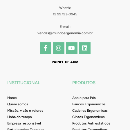
What’s:
12 99723-0945
E-mail:
vendas@mundoergonomia.com.br
F
I
Y
L
a
n
o
i
c
s
u
n
e
t
t
k
PAINEL DE ADM
b
a
u
e
o
g
b
d
o
r
e
i
INSTITUCIONAL
PRODUTOS
k
a
n
-
m
f
Home
Apoio para Pés
Quem somos
Bancos Ergonomicos
Missão, visão e valores
Cadeiras Ergonomicas
Linha do tempo
Cintos Ergonomicos
Empresa responsável
Produtos Anti estaticos
Participações Tecnicas
Produtos Ortopedicos