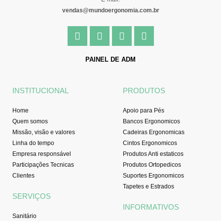
vendas@mundoergonomia.com.br
F
I
Y
L
a
n
o
i
c
s
u
n
e
t
t
k
PAINEL DE ADM
b
a
u
e
o
g
b
d
o
r
e
i
INSTITUCIONAL
PRODUTOS
k
a
n
-
m
Home
Apoio para Pés
f
Quem somos
Bancos Ergonomicos
Missão, visão e valores
Cadeiras Ergonomicas
Linha do tempo
Cintos Ergonomicos
Empresa responsável
Produtos Anti estaticos
Participações Tecnicas
Produtos Ortopedicos
Clientes
Suportes Ergonomicos
Tapetes e Estrados
SERVIÇOS
INFORMATIVOS
Sanitário