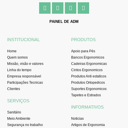
F
I
Y
L
a
n
o
i
c
s
u
n
e
t
t
k
PAINEL DE ADM
b
a
u
e
o
g
b
d
o
r
e
i
INSTITUCIONAL
PRODUTOS
k
a
n
-
m
Home
Apoio para Pés
f
Quem somos
Bancos Ergonomicos
Missão, visão e valores
Cadeiras Ergonomicas
Linha do tempo
Cintos Ergonomicos
Empresa responsável
Produtos Anti estaticos
Participações Tecnicas
Produtos Ortopedicos
Clientes
Suportes Ergonomicos
Tapetes e Estrados
SERVIÇOS
INFORMATIVOS
Sanitário
Meio Ambiente
Noticias
Segurança no trabalho
Artigos de Ergonomia