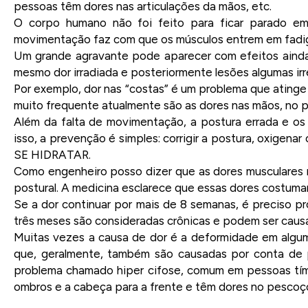
pessoas têm dores nas articulações da mãos, etc.
O corpo humano não foi feito para ficar parado e
movimentação faz com que os músculos entrem em fadi
Um grande agravante pode aparecer com efeitos ainda 
mesmo dor irradiada e posteriormente lesões algumas irr
Por exemplo, dor nas “costas” é um problema que ating
muito frequente atualmente são as dores nas mãos, no
Além da falta de movimentação, a postura errada e o
isso, a prevenção é simples: corrigir a postura, oxigena
SE HIDRATAR.
Como engenheiro posso dizer que as dores musculares 
postural. A medicina esclarece que essas dores costuma
Se a dor continuar por mais de 8 semanas, é preciso p
três meses são consideradas crônicas e podem ser causa
Muitas vezes a causa de dor é a deformidade em alguma 
que, geralmente, também são causadas por conta de 
problema chamado hiper cifose, comum em pessoas tím
ombros e a cabeça para a frente e têm dores no pescoç