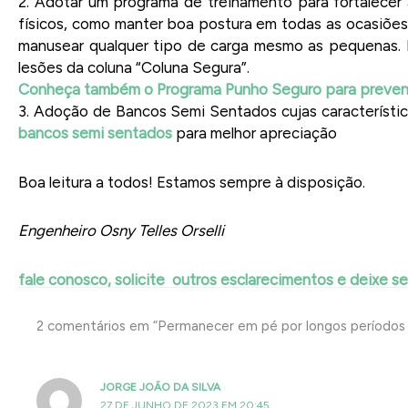
2. Adotar um programa de treinamento para fortalecer 
físicos, como manter boa postura em todas as ocasiões
manusear qualquer tipo de carga mesmo as pequenas. 
lesões da coluna “Coluna Segura”.
Conheça também o Programa Punho Seguro para preve
3. Adoção de Bancos Semi Sentados cujas característic
bancos semi sentados
para melhor apreciação
Boa leitura a todos! Estamos sempre à disposição.
Engenheiro Osny Telles Orselli
fale conosco, solicite outros esclarecimentos e deixe s
2 comentários em “Permanecer em pé por longos períodos 
JORGE JOÃO DA SILVA
27 DE JUNHO DE 2023 EM 20:45