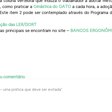
a coluna vertebral que induza o trabalhador a adotar mét
, como praticar a
Ginástica do GATO
a cada hora, a adoç
Este item 2 pode ser contemplado através do Programa d
nção das LER/DORT
as principais se encontram no site –
BANCOS ERGONÔM
eu comentário.
– uma prática que deve ser evitada”