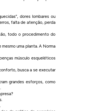
quecidas”, dores lombares ou
erros, falta de atenção, perda
ção, todo o procedimento do
 e mesmo uma planta. A Norma
doenças músculo esqueléticos
conforto, busca a se executar
tram grandes esforços, como
.
mpresa?
s.
.