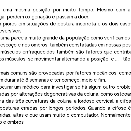
m uma mesma posição por muito tempo. Mesmo com a p
ga, perdem oxigenação e passam a doer.
piores em situações de postura incorreta e os dois caso
eversíveis.
e uma parcela muito grande da população como verificamos
 pescoço e nos ombros, também constatadas em nossas pes
s músculos enfraquecidos também são fatores que contri
r os músculos, se movimentar alternando a posição, e …… tã
mais comuns são provocadas por fatores mecânicos, como 
m durar até 8 semanas e ter começo, meio e fim.
rocurar um médico para investigar se há algum outro prob
das por alterações degenerativas da coluna, como osteoart
das três curvaturas da coluna: a lordose cervical, a cifos
posturas erradas por longos períodos. Quando a cifose 
idas, altas e que usam muito o computador. Normalmente
o e ombros.