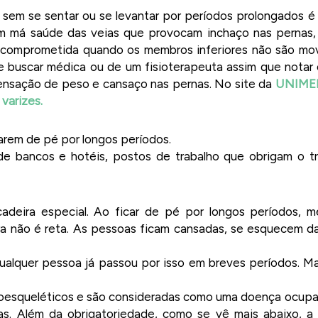
 sem se sentar ou se levantar por períodos prolongados é
m má saúde das veias que provocam inchaço nas pernas, 
ca comprometida quando os membros inferiores não são m
e buscar médica ou de um fisioterapeuta assim que notar o
sensação de peso e cansaço nas pernas. No site da
UNIMED
varizes.
arem de pé por longos períodos.
de bancos e hotéis, postos de trabalho que obrigam o t
deira especial. Ao ficar de pé por longos períodos, 
tura não é reta. As pessoas ficam cansadas, se esquecem 
Qualquer pessoa já passou por isso em breves períodos. M
uloesqueléticos e são consideradas como uma doença ocupa
as. Além da obrigatoriedade, como se vê mais abaixo, a