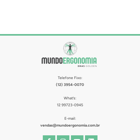
Telefone Fixo:
(12) 3954-0070
What’s:
12 99723-0945
E-mail:
vendas@mundoergonomia.com.br
F
I
Y
L