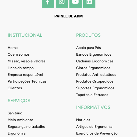
a
n
o
i
c
s
u
n
e
t
t
k
PAINEL DE ADM
b
a
u
e
o
g
b
d
o
r
e
i
INSTITUCIONAL
PRODUTOS
k
a
n
-
m
Home
Apoio para Pés
f
Quem somos
Bancos Ergonomicos
Missão, visão e valores
Cadeiras Ergonomicas
Linha do tempo
Cintos Ergonomicos
Empresa responsável
Produtos Anti estaticos
Participações Tecnicas
Produtos Ortopedicos
Clientes
Suportes Ergonomicos
Tapetes e Estrados
SERVIÇOS
INFORMATIVOS
Sanitário
Meio Ambiente
Noticias
Segurança no trabalho
Artigos de Ergonomia
Ergonomia
Exercícios de Prevenção