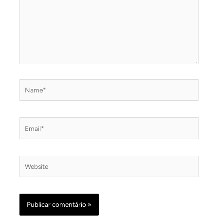
Name*
Email*
Website