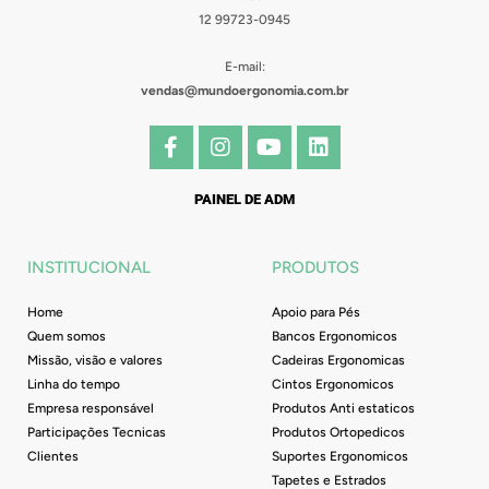
12 99723-0945
E-mail:
vendas@mundoergonomia.com.br
F
I
Y
L
a
n
o
i
c
s
u
n
e
t
t
k
PAINEL DE ADM
b
a
u
e
o
g
b
d
o
r
e
i
INSTITUCIONAL
PRODUTOS
k
a
n
-
m
Home
Apoio para Pés
f
Quem somos
Bancos Ergonomicos
Missão, visão e valores
Cadeiras Ergonomicas
Linha do tempo
Cintos Ergonomicos
Empresa responsável
Produtos Anti estaticos
Participações Tecnicas
Produtos Ortopedicos
Clientes
Suportes Ergonomicos
Tapetes e Estrados