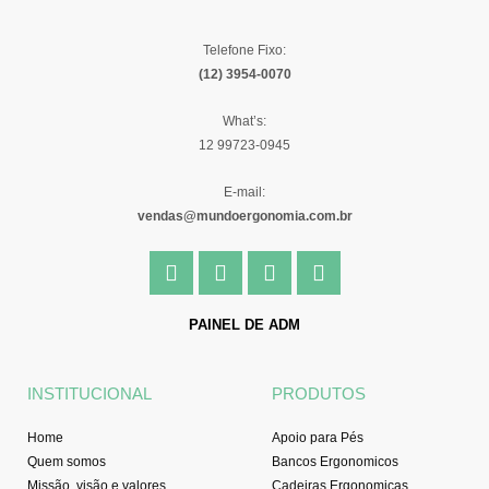
Telefone Fixo:
(12) 3954-0070
What’s:
12 99723-0945
E-mail:
vendas@mundoergonomia.com.br
F
I
Y
L
a
n
o
i
c
s
u
n
e
t
t
k
PAINEL DE ADM
b
a
u
e
o
g
b
d
o
r
e
i
INSTITUCIONAL
PRODUTOS
k
a
n
-
m
Home
Apoio para Pés
f
Quem somos
Bancos Ergonomicos
Missão, visão e valores
Cadeiras Ergonomicas