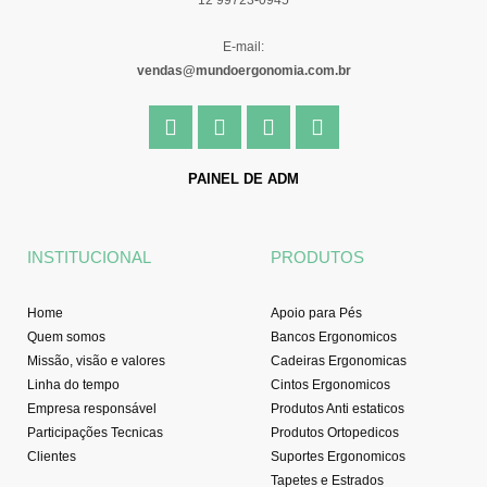
12 99723-0945
E-mail:
vendas@mundoergonomia.com.br
F
I
Y
L
a
n
o
i
c
s
u
n
e
t
t
k
PAINEL DE ADM
b
a
u
e
o
g
b
d
o
r
e
i
INSTITUCIONAL
PRODUTOS
k
a
n
-
m
f
Home
Apoio para Pés
Quem somos
Bancos Ergonomicos
Missão, visão e valores
Cadeiras Ergonomicas
Linha do tempo
Cintos Ergonomicos
Empresa responsável
Produtos Anti estaticos
Participações Tecnicas
Produtos Ortopedicos
Clientes
Suportes Ergonomicos
Tapetes e Estrados