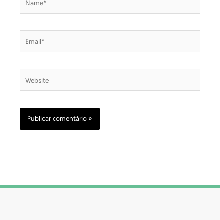
Email*
Website