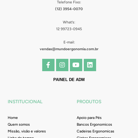
Telefone Fixo:
(12) 3954-0070
What’s:
12 99723-0945
E-mail:
vendas@mundoergonomia.com.br
F
I
Y
L
a
n
o
i
c
s
u
n
e
t
t
k
PAINEL DE ADM
b
a
u
e
o
g
b
d
o
r
e
i
INSTITUCIONAL
PRODUTOS
k
a
n
-
m
f
Home
Apoio para Pés
Quem somos
Bancos Ergonomicos
Missão, visão e valores
Cadeiras Ergonomicas
Linha do tempo
Cintos Ergonomicos