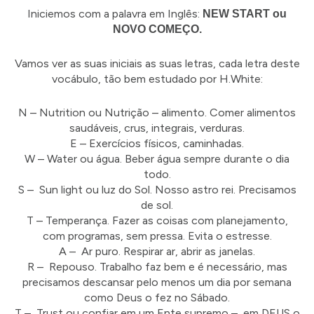
Iniciemos com a palavra em Inglês:
NEW START ou
NOVO COMEÇO.
Vamos ver as suas iniciais as suas letras, cada letra deste
vocábulo, tão bem estudado por H.White:
N – Nutrition ou Nutrição – alimento. Comer alimentos
saudáveis, crus, integrais, verduras.
E – Exercícios físicos, caminhadas.
W – Water ou água. Beber água sempre durante o dia
todo.
S – Sun light ou luz do Sol. Nosso astro rei. Precisamos
de sol.
T – Temperança. Fazer as coisas com planejamento,
com programas, sem pressa. Evita o estresse.
A – Ar puro. Respirar ar, abrir as janelas.
R – Repouso. Trabalho faz bem e é necessário, mas
precisamos descansar pelo menos um dia por semana
como Deus o fez no Sábado.
T – Trust ou confiar em um Ente supremo – em DEUS o