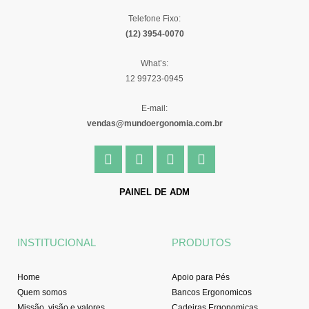
Telefone Fixo:
(12) 3954-0070
What’s:
12 99723-0945
E-mail:
vendas@mundoergonomia.com.br
F
I
Y
L
a
n
o
i
c
s
u
n
e
t
t
k
PAINEL DE ADM
b
a
u
e
o
g
b
d
o
r
e
i
INSTITUCIONAL
PRODUTOS
k
a
n
-
m
f
Home
Apoio para Pés
Quem somos
Bancos Ergonomicos
Missão, visão e valores
Cadeiras Ergonomicas