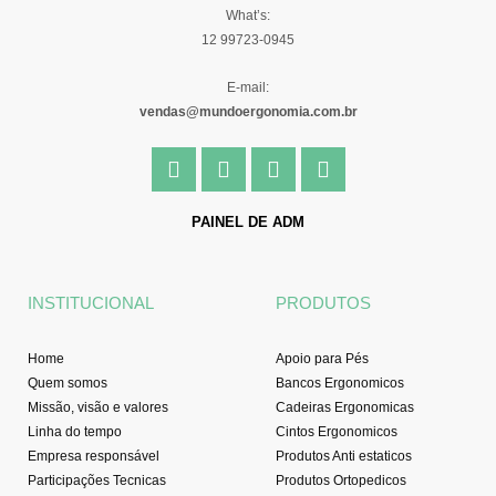
What’s:
12 99723-0945
E-mail:
vendas@mundoergonomia.com.br
F
I
Y
L
a
n
o
i
c
s
u
n
e
t
t
k
PAINEL DE ADM
b
a
u
e
o
g
b
d
o
r
e
i
INSTITUCIONAL
PRODUTOS
k
a
n
-
m
f
Home
Apoio para Pés
Quem somos
Bancos Ergonomicos
Missão, visão e valores
Cadeiras Ergonomicas
Linha do tempo
Cintos Ergonomicos
Empresa responsável
Produtos Anti estaticos
Participações Tecnicas
Produtos Ortopedicos