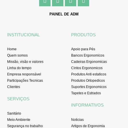
a
n
o
i
c
s
u
n
e
t
t
k
PAINEL DE ADM
b
a
u
e
o
g
b
d
o
r
e
i
INSTITUCIONAL
PRODUTOS
k
a
n
-
m
f
Home
Apoio para Pés
Quem somos
Bancos Ergonomicos
Missão, visão e valores
Cadeiras Ergonomicas
Linha do tempo
Cintos Ergonomicos
Empresa responsável
Produtos Anti estaticos
Participações Tecnicas
Produtos Ortopedicos
Clientes
Suportes Ergonomicos
Tapetes e Estrados
SERVIÇOS
INFORMATIVOS
Sanitário
Meio Ambiente
Noticias
Segurança no trabalho
Artigos de Ergonomia