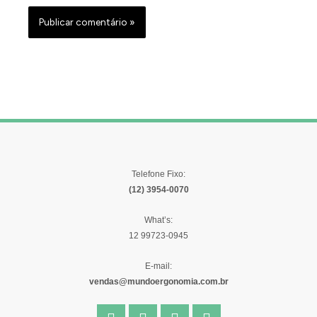
Telefone Fixo:
(12) 3954-0070
What’s:
12 99723-0945
E-mail:
vendas@mundoergonomia.com.br
F
I
Y
L