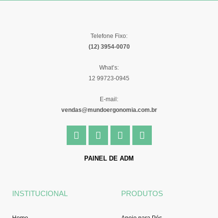
Telefone Fixo:
(12) 3954-0070
What’s:
12 99723-0945
E-mail:
vendas@mundoergonomia.com.br
F
I
Y
L
a
n
o
i
c
s
u
n
e
t
t
k
PAINEL DE ADM
b
a
u
e
o
g
b
d
o
r
e
i
INSTITUCIONAL
PRODUTOS
k
a
n
-
m
f