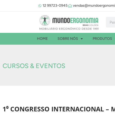
Ir
12 99723-0945
vendas@mundoergonomia
para
o
Pesqu
conteúdo
HOME
SOBRE NÓS
PRODUTOS
CURSOS & EVENTOS
1⁰ CONGRESSO INTERNACIONAL – 