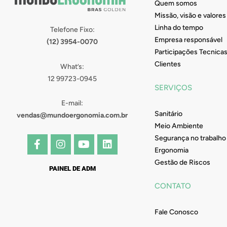
Quem somos
Missão, visão e valores
Linha do tempo
Telefone Fixo:
Empresa responsável
(12) 3954-0070
Participações Tecnica
Clientes
What’s:
12 99723-0945
SERVIÇOS
E-mail:
Sanitário
vendas@mundoergonomia.com.br
Meio Ambiente
F
I
Y
L
Segurança no trabalho
a
n
o
i
Ergonomia
c
s
u
n
Gestão de Riscos
e
t
t
k
PAINEL DE ADM
b
a
u
e
CONTATO
o
g
b
d
o
r
e
i
k
a
n
Fale Conosco
-
m