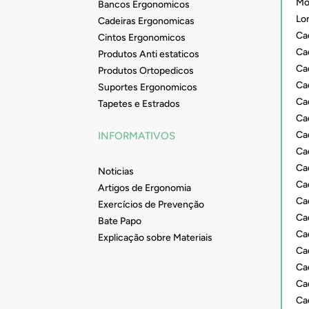
Mob
Bancos Ergonomicos
Lo
Cadeiras Ergonomicas
Ca
Cintos Ergonomicos
Cad
Produtos Anti estaticos
Ca
s
Produtos Ortopedicos
Ca
Suportes Ergonomicos
Ca
Tapetes e Estrados
Ca
Ca
INFORMATIVOS
Cad
Ca
Noticias
Ca
Artigos de Ergonomia
Ca
Exercícios de Prevenção
Ca
Bate Papo
Ca
Explicação sobre Materiais
Ca
Ca
Ca
Cad