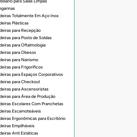
iliário para Salas Limpas
ngarinas
deiras Totalmente Em Aço Inox
eiras Plásticas
deiras para Recepção
deiras para Posto de Soldas
deiras para Oftalmologia
deiras para Obesos
deiras para Nanismo
eiras para Frigoríficos
deiras para Espaços Corporativos
deiras para Checkout
deiras para Ascensoristas
deiras para Área de Produção
deiras Escolares Com Pranchetas
deiras Escamoteáveis
deiras Ergonômicas para Escritório
deiras Empilháveis
eiras Anti Estáticas