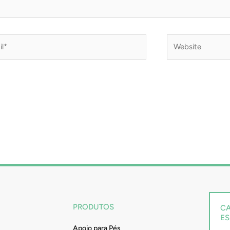
*
Website
PRODUTOS
CA
ES
Apoio para Pés