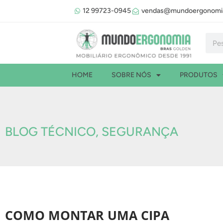
Ir
12 99723-0945
vendas@mundoergonomia
para
o
Pesqu
conteúdo
HOME
SOBRE NÓS
PRODUTOS
BLOG TÉCNICO
,
SEGURANÇA
COMO MONTAR UMA CIPA