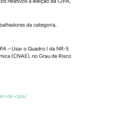
s relativos à eleição da CIPA,
balhadores da categoria,
PA –
Usar o Quadro I da NR-5
mica (CNAE), no Grau de Risco
ao-da-cipa/