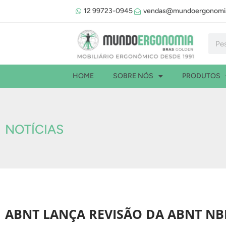
Ir
12 99723-0945
vendas@mundoergonomia
para
o
Pesqu
conteúdo
HOME
SOBRE NÓS
PRODUTOS
NOTÍCIAS
ABNT LANÇA REVISÃO DA ABNT NBR