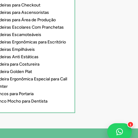
deiras para Checkout
deiras para Ascensoristas
deiras para Área de Produção
deiras Escolares Com Pranchetas
deiras Escamoteáveis
deiras Ergonômicas para Escritório
deiras Empilháveis
eiras Anti Estáticas
deira para Costureira
deira Golden Plat
deira Ergonômica Especial para Call
nter
ncos para Portaria
nco Mocho para Dentista
1