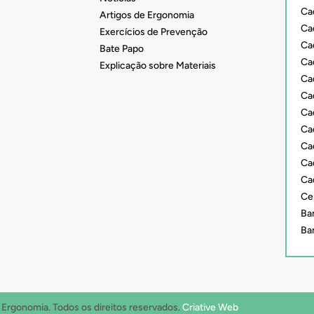
Ca
Artigos de Ergonomia
Ca
Exercícios de Prevenção
Ca
Bate Papo
Ca
Explicação sobre Materiais
Ca
Ca
Ca
Cad
Ca
Ca
Ca
Ce
Ba
Ba
rgonomia. Todos os direitos reservados.
Criative Web