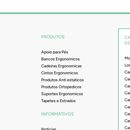
PRODUTOS
CA
ES
Apoio para Pés
Mob
Bancos Ergonomicos
Lo
Cadeiras Ergonomicas
Ca
Cintos Ergonomicos
Cad
Produtos Anti estaticos
Ca
s
Produtos Ortopedicos
Ca
Suportes Ergonomicos
Ca
Tapetes e Estrados
Ca
Ca
INFORMATIVOS
Cad
Ca
Noticias