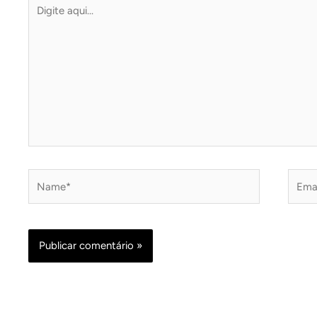
Digite
aqui...
Name*
Email