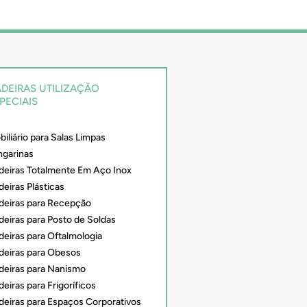
DEIRAS UTILIZAÇÃO
PECIAIS
iliário para Salas Limpas
ngarinas
deiras Totalmente Em Aço Inox
eiras Plásticas
deiras para Recepção
deiras para Posto de Soldas
deiras para Oftalmologia
deiras para Obesos
deiras para Nanismo
eiras para Frigoríficos
deiras para Espaços Corporativos