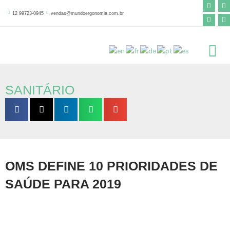
F
Y
I
L
Ir
a
o
n
i
12 99723-0945
vendas@mundoergonomia.com.br
para
c
u
s
n
e
t
t
k
o
b
u
a
e
o
b
g
d
conteúdo
o
e
r
i
k
a
n
-
m
f
SANITÁRIO
OMS DEFINE 10 PRIORIDADES DE
SAÚDE PARA 2019