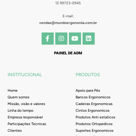
12 99723-0945
E-mail:
vendas@mundoergonomia.com.br
F
I
Y
L
a
n
o
i
c
s
u
n
e
t
t
k
PAINEL DE ADM
b
a
u
e
o
g
b
d
o
r
e
i
INSTITUCIONAL
PRODUTOS
k
a
n
-
m
f
Home
Apoio para Pés
Quem somos
Bancos Ergonomicos
Missão, visão e valores
Cadeiras Ergonomicas
Linha do tempo
Cintos Ergonomicos
Empresa responsável
Produtos Anti estaticos
Participações Tecnicas
Produtos Ortopedicos
Clientes
Suportes Ergonomicos