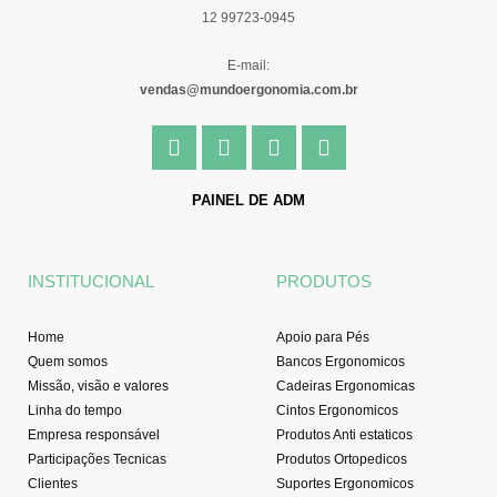
12 99723-0945
E-mail:
vendas@mundoergonomia.com.br
F
I
Y
L
a
n
o
i
c
s
u
n
e
t
t
k
PAINEL DE ADM
b
a
u
e
o
g
b
d
o
r
e
i
INSTITUCIONAL
PRODUTOS
k
a
n
-
m
f
Home
Apoio para Pés
Quem somos
Bancos Ergonomicos
Missão, visão e valores
Cadeiras Ergonomicas
Linha do tempo
Cintos Ergonomicos
Empresa responsável
Produtos Anti estaticos
Participações Tecnicas
Produtos Ortopedicos
Clientes
Suportes Ergonomicos