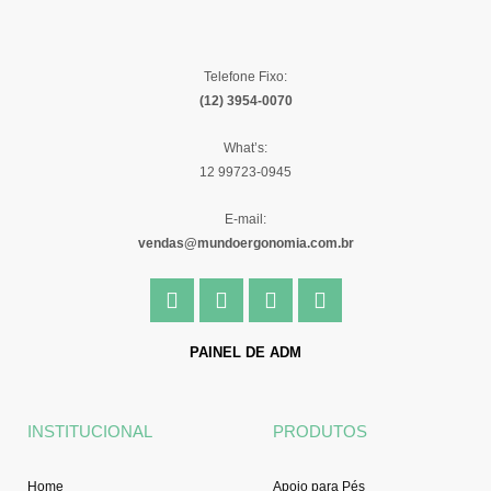
Telefone Fixo:
(12) 3954-0070
What’s:
12 99723-0945
E-mail:
vendas@mundoergonomia.com.br
F
I
Y
L
a
n
o
i
c
s
u
n
e
t
t
k
PAINEL DE ADM
b
a
u
e
o
g
b
d
o
r
e
i
INSTITUCIONAL
PRODUTOS
k
a
n
-
m
f
Home
Apoio para Pés