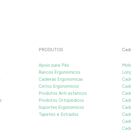
PRODUTOS
Cade
Apoio para Pés
Mobi
Bancos Ergonomicos
Long
s
Cadeiras Ergonomicas
Cade
Cintos Ergonomicos
Cade
Produtos Anti estaticos
Cade
s
Produtos Ortopedicos
Cade
Suportes Ergonomicos
Cade
Tapetes e Estrados
Cade
Cade
Cade