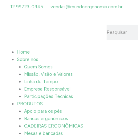
Ir
12 99723-0945
vendas@mundoergonomia.com.br
para
o
conteúdo
Pesquisar
Home
Sobre nós
Quem Somos
Missão, Visão e Valores
Linha do Tempo
Empresa Responsável
Participações Tecnicas
PRODUTOS
Apoio para os pés
Bancos ergonômicos
CADEIRAS ERGONÔMICAS
Mesas e bancadas