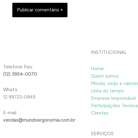
INSTITUCIONAL
Telefone Fixo:
Home
(12) 3954-0070
Quem somos
Missão, visão e valore
What’s:
Linha do tempo
12 99723-0945
Empresa responsável
Participações Tecnica
E-mail:
Clientes
vendas@mundoergonomia.com.br
SERVIÇOS