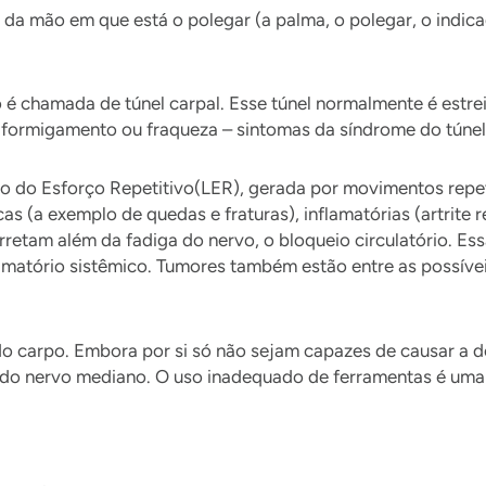
a mão em que está o polegar (a palma, o polegar, o indica
é chamada de túnel carpal. Esse túnel normalmente é estre
 formigamento ou fraqueza – sintomas da síndrome do túnel
ão do Esforço Repetitivo(LER), gerada por movimentos repet
s (a exemplo de quedas e fraturas), inflamatórias (artrite 
etam além da fadiga do nervo, o bloqueio circulatório. E
amatório sistêmico. Tumores também estão entre as possíve
 do carpo. Embora por si só não sejam capazes de causar a 
 do nervo mediano. O uso inadequado de ferramentas é uma 