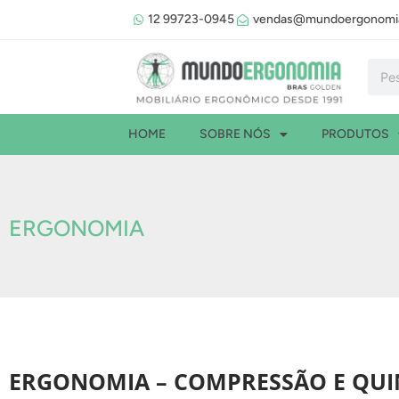
Ir
12 99723-0945
vendas@mundoergonomia
para
o
Pesqu
conteúdo
HOME
SOBRE NÓS
PRODUTOS
ERGONOMIA
ERGONOMIA – COMPRESSÃO E QUI