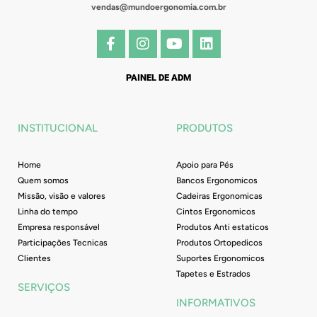
vendas@mundoergonomia.com.br
F
I
Y
L
a
n
o
i
c
s
u
n
e
t
t
k
PAINEL DE ADM
b
a
u
e
o
g
b
d
o
r
e
i
INSTITUCIONAL
PRODUTOS
k
a
n
-
m
f
Home
Apoio para Pés
Quem somos
Bancos Ergonomicos
Missão, visão e valores
Cadeiras Ergonomicas
Linha do tempo
Cintos Ergonomicos
Empresa responsável
Produtos Anti estaticos
Participações Tecnicas
Produtos Ortopedicos
Clientes
Suportes Ergonomicos
Tapetes e Estrados
SERVIÇOS
INFORMATIVOS