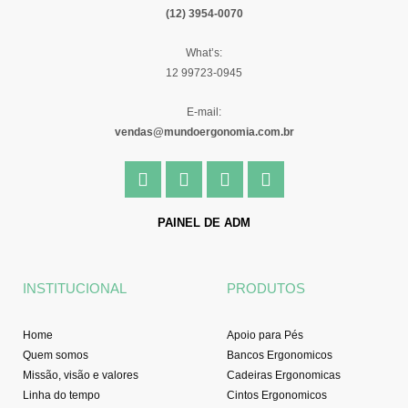
(12) 3954-0070
What’s:
12 99723-0945
E-mail:
vendas@mundoergonomia.com.br
F
I
Y
L
a
n
o
i
c
s
u
n
e
t
t
k
PAINEL DE ADM
b
a
u
e
o
g
b
d
o
r
e
i
INSTITUCIONAL
PRODUTOS
k
a
n
-
m
f
Home
Apoio para Pés
Quem somos
Bancos Ergonomicos
Missão, visão e valores
Cadeiras Ergonomicas
Linha do tempo
Cintos Ergonomicos