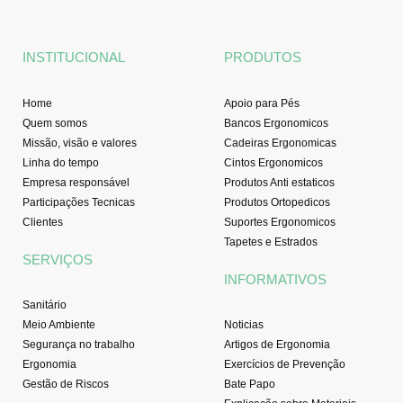
b
a
u
e
o
g
b
d
o
r
e
i
INSTITUCIONAL
PRODUTOS
k
a
n
-
m
f
Home
Apoio para Pés
Quem somos
Bancos Ergonomicos
Missão, visão e valores
Cadeiras Ergonomicas
Linha do tempo
Cintos Ergonomicos
Empresa responsável
Produtos Anti estaticos
Participações Tecnicas
Produtos Ortopedicos
Clientes
Suportes Ergonomicos
Tapetes e Estrados
SERVIÇOS
INFORMATIVOS
Sanitário
Meio Ambiente
Noticias
Segurança no trabalho
Artigos de Ergonomia
Ergonomia
Exercícios de Prevenção
Gestão de Riscos
Bate Papo