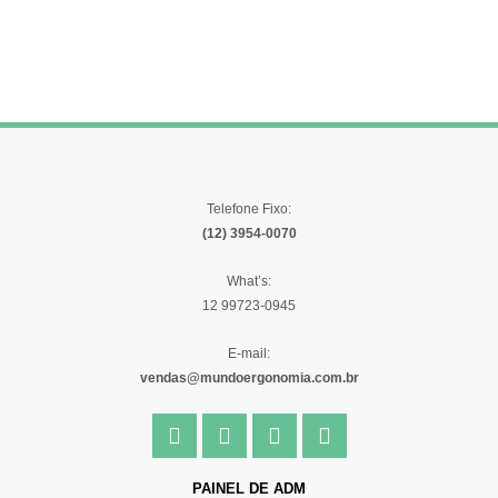
Telefone Fixo:
(12) 3954-0070
What’s:
12 99723-0945
E-mail:
vendas@mundoergonomia.com.br
F
I
Y
L
a
n
o
i
c
s
u
n
e
t
t
k
PAINEL DE ADM