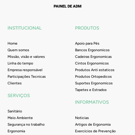
c
s
u
n
e
t
t
k
PAINEL DE ADM
b
a
u
e
o
g
b
d
o
r
e
i
INSTITUCIONAL
PRODUTOS
k
a
n
-
m
f
Home
Apoio para Pés
Quem somos
Bancos Ergonomicos
Missão, visão e valores
Cadeiras Ergonomicas
Linha do tempo
Cintos Ergonomicos
Empresa responsável
Produtos Anti estaticos
Participações Tecnicas
Produtos Ortopedicos
Clientes
Suportes Ergonomicos
Tapetes e Estrados
SERVIÇOS
INFORMATIVOS
Sanitário
Meio Ambiente
Noticias
Segurança no trabalho
Artigos de Ergonomia
Ergonomia
Exercícios de Prevenção