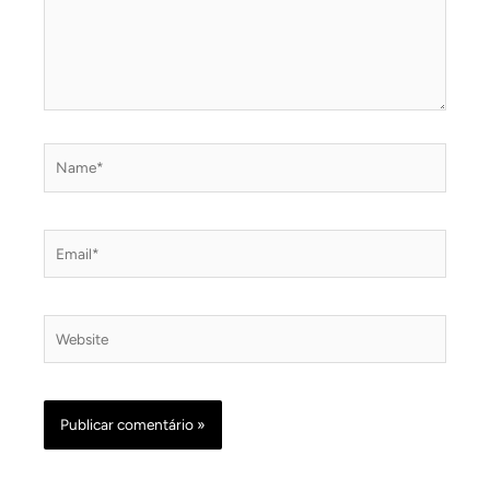
Name*
Email*
Website