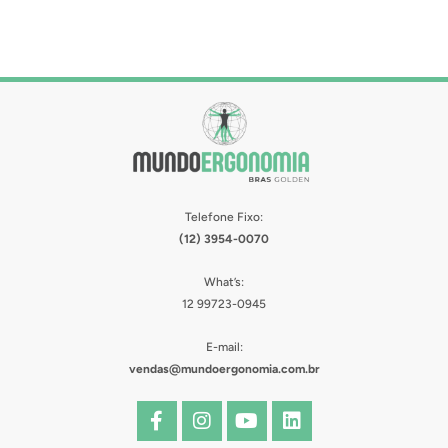
Telefone Fixo:
(12) 3954-0070
What’s:
12 99723-0945
E-mail:
vendas@mundoergonomia.com.br
F
I
Y
L
a
n
o
i