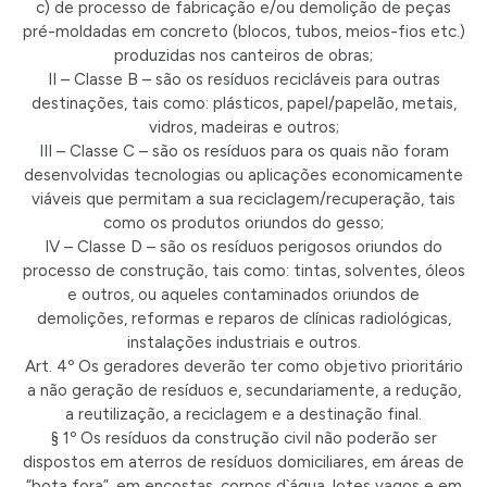
c) de processo de fabricação e/ou demolição de peças
pré-moldadas em concreto (blocos, tubos, meios-fios etc.)
produzidas nos canteiros de obras;
II – Classe B – são os resíduos recicláveis para outras
destinações, tais como: plásticos, papel/papelão, metais,
vidros, madeiras e outros;
III – Classe C – são os resíduos para os quais não foram
desenvolvidas tecnologias ou aplicações economicamente
viáveis que permitam a sua reciclagem/recuperação, tais
como os produtos oriundos do gesso;
IV – Classe D – são os resíduos perigosos oriundos do
processo de construção, tais como: tintas, solventes, óleos
e outros, ou aqueles contaminados oriundos de
demolições, reformas e reparos de clínicas radiológicas,
instalações industriais e outros.
Art. 4º Os geradores deverão ter como objetivo prioritário
a não geração de resíduos e, secundariamente, a redução,
a reutilização, a reciclagem e a destinação final.
§ 1º Os resíduos da construção civil não poderão ser
dispostos em aterros de resíduos domiciliares, em áreas de
“bota fora”, em encostas, corpos d`água, lotes vagos e em