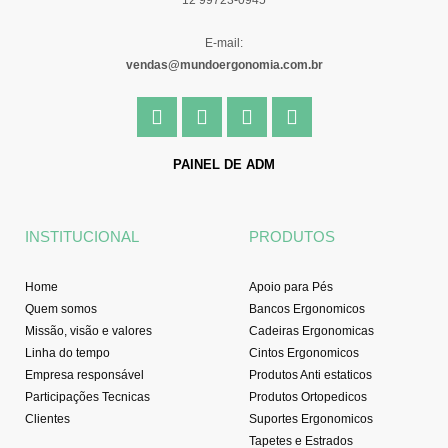
E-mail:
vendas@mundoergonomia.com.br
F
I
Y
L
a
n
o
i
c
s
u
n
e
t
t
k
PAINEL DE ADM
b
a
u
e
o
g
b
d
o
r
e
i
INSTITUCIONAL
PRODUTOS
k
a
n
-
m
f
Home
Apoio para Pés
Quem somos
Bancos Ergonomicos
Missão, visão e valores
Cadeiras Ergonomicas
Linha do tempo
Cintos Ergonomicos
Empresa responsável
Produtos Anti estaticos
Participações Tecnicas
Produtos Ortopedicos
Clientes
Suportes Ergonomicos
Tapetes e Estrados