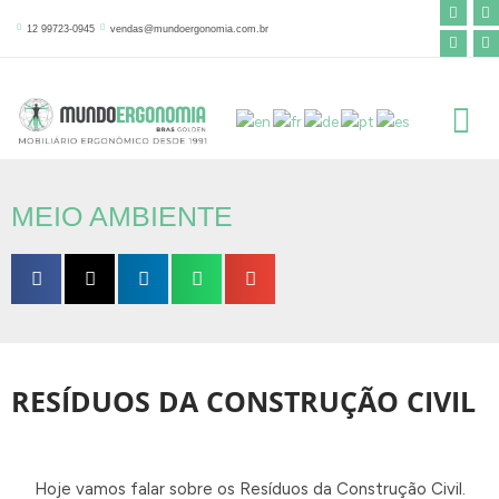
F
Y
I
L
Ir
a
o
n
i
12 99723-0945
vendas@mundoergonomia.com.br
para
c
u
s
n
e
t
t
k
o
b
u
a
e
o
b
g
d
conteúdo
o
e
r
i
k
a
n
-
m
f
MEIO AMBIENTE
RESÍDUOS DA CONSTRUÇÃO CIVIL
Hoje vamos falar sobre os Resíduos da Construção Civil.