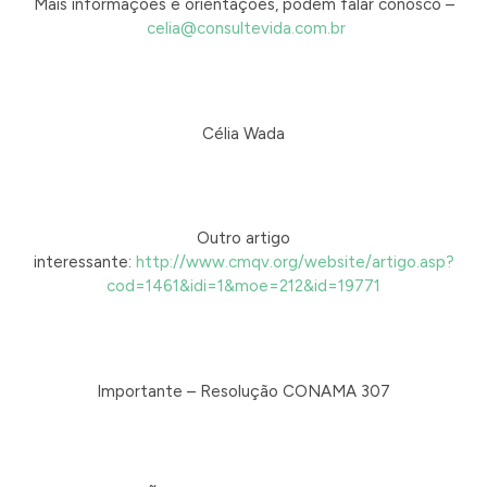
Mais informações e orientações, podem falar conosco –
celia@consultevida.com.br
Célia Wada
Outro artigo
interessante:
http://www.cmqv.org/website/artigo.asp?
cod=1461&idi=1&moe=212&id=19771
Importante – Resolução CONAMA 307