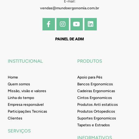
E-mail:
vendas@mundoergonomia.com.br
F
I
Y
L
a
n
o
i
c
s
u
n
e
t
t
k
PAINEL DE ADM
b
a
u
e
o
g
b
d
o
r
e
i
INSTITUCIONAL
PRODUTOS
k
a
n
-
m
f
Home
Apoio para Pés
Quem somos
Bancos Ergonomicos
Missão, visão e valores
Cadeiras Ergonomicas
Linha do tempo
Cintos Ergonomicos
Empresa responsável
Produtos Anti estaticos
Participações Tecnicas
Produtos Ortopedicos
Clientes
Suportes Ergonomicos
Tapetes e Estrados
SERVIÇOS
INFORMATIVOS