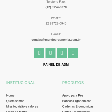
Telefone Fixo:
(12) 3954-0070
What’s:
12 99723-0945
E-mail:
vendas@mundoergonomia.com.br
F
I
Y
L
a
n
o
i
c
s
u
n
e
t
t
k
PAINEL DE ADM
b
a
u
e
o
g
b
d
o
r
e
i
INSTITUCIONAL
PRODUTOS
k
a
n
-
m
f
Home
Apoio para Pés
Quem somos
Bancos Ergonomicos
Missão, visão e valores
Cadeiras Ergonomicas
Linha do tempo
Cintos Ergonomicos