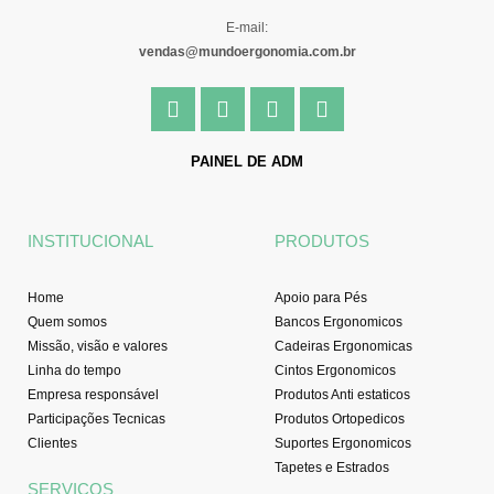
E-mail:
vendas@mundoergonomia.com.br
F
I
Y
L
a
n
o
i
c
s
u
n
e
t
t
k
PAINEL DE ADM
b
a
u
e
o
g
b
d
o
r
e
i
INSTITUCIONAL
PRODUTOS
k
a
n
-
m
f
Home
Apoio para Pés
Quem somos
Bancos Ergonomicos
Missão, visão e valores
Cadeiras Ergonomicas
Linha do tempo
Cintos Ergonomicos
Empresa responsável
Produtos Anti estaticos
Participações Tecnicas
Produtos Ortopedicos
Clientes
Suportes Ergonomicos
Tapetes e Estrados
SERVIÇOS