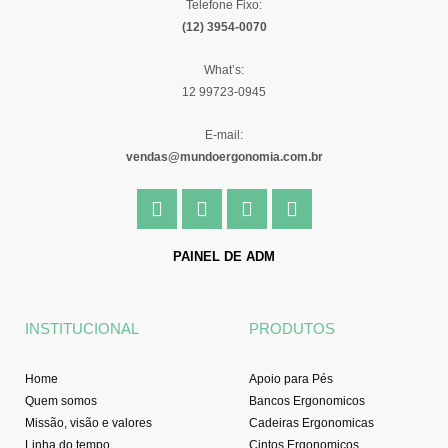
Telefone Fixo:
(12) 3954-0070
What’s:
12 99723-0945
E-mail:
vendas@mundoergonomia.com.br
F
I
Y
L
a
n
o
i
c
s
u
n
e
t
t
k
PAINEL DE ADM
b
a
u
e
o
g
b
d
o
r
e
i
INSTITUCIONAL
PRODUTOS
k
a
n
-
m
f
Home
Apoio para Pés
Quem somos
Bancos Ergonomicos
Missão, visão e valores
Cadeiras Ergonomicas
Linha do tempo
Cintos Ergonomicos