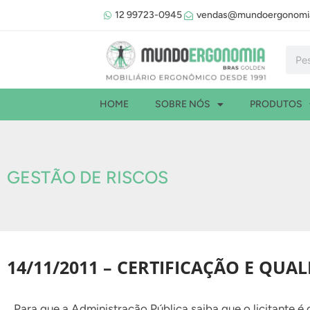
Ir
12 99723-0945
vendas@mundoergonomia
para
o
Pesqu
conteúdo
HOME
SOBRE NÓS
PRODUTOS
GESTÃO DE RISCOS
14/11/2011 – CERTIFICAÇÃO E QUA
Para que a Administração Pública saiba que o licitante é