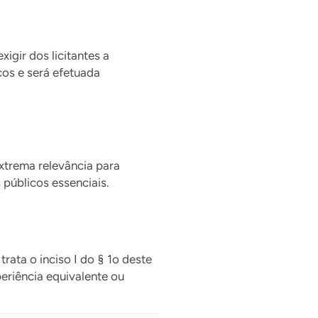
igir dos licitantes a
ços e será efetuada
xtrema relevância para
públicos essenciais.
rata o inciso I do § 1o deste
periência equivalente ou