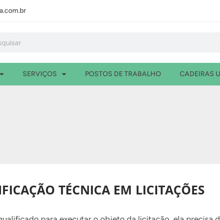
.com.br
isar
SERVIÇOS
POSTOS DE TRABALHO
CADEIRAS U
LIFICAÇÃO TÉCNICA EM LICITAÇÕES
 qualificado para executar o objeto da licitação, ela precis