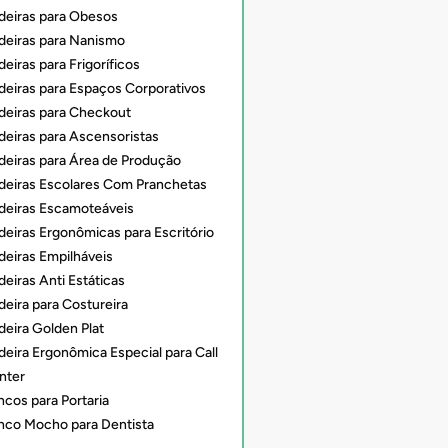
deiras para Obesos
deiras para Nanismo
eiras para Frigoríficos
deiras para Espaços Corporativos
deiras para Checkout
deiras para Ascensoristas
deiras para Área de Produção
deiras Escolares Com Pranchetas
deiras Escamoteáveis
deiras Ergonômicas para Escritório
deiras Empilháveis
eiras Anti Estáticas
deira para Costureira
deira Golden Plat
deira Ergonômica Especial para Call
nter
ncos para Portaria
nco Mocho para Dentista