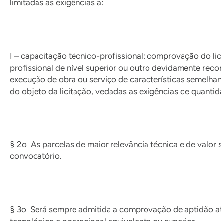
limitadas as exigências a:
I – capacitação técnico-profissional: comprovação do li
profissional de nível superior ou outro devidamente rec
execução de obra ou serviço de características semelhant
do objeto da licitação, vedadas as exigências de quant
§ 2o As parcelas de maior relevância técnica e de valor 
convocatório.
§ 3o Será sempre admitida a comprovação de aptidão atr
tecnológica e operacional equivalente ou superior.