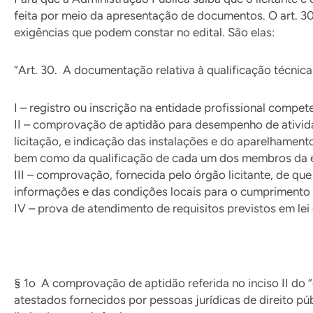
feita por meio da apresentação de documentos. O art. 30
exigências que podem constar no edital. São elas:
“Art. 30. A documentação relativa à qualificação técnica 
I – registro ou inscrição na entidade profissional compet
II – comprovação de aptidão para desempenho de ativida
licitação, e indicação das instalações e do aparelhament
bem como da qualificação de cada um dos membros da equ
III – comprovação, fornecida pelo órgão licitante, de q
informações e das condições locais para o cumprimento 
IV – prova de atendimento de requisitos previstos em lei 
§ 1o A comprovação de aptidão referida no inciso II do “c
atestados fornecidos por pessoas jurídicas de direito p