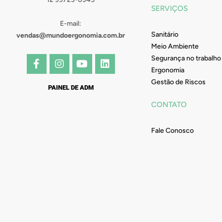
SERVIÇOS
E-mail:
Sanitário
vendas@mundoergonomia.com.br
Meio Ambiente
F
I
Y
L
Segurança no trabalho
a
n
o
i
Ergonomia
c
s
u
n
Gestão de Riscos
e
t
t
k
PAINEL DE ADM
b
a
u
e
CONTATO
o
g
b
d
o
r
e
i
k
a
n
Fale Conosco
-
m
f