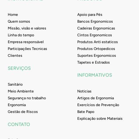
k
a
n
-
m
f
Home
Apoio para Pés
Quem somos
Bancos Ergonomicos
Missão, visão e valores
Cadeiras Ergonomicas
Linha do tempo
Cintos Ergonomicos
Empresa responsável
Produtos Anti estaticos
Participações Tecnicas
Produtos Ortopedicos
Clientes
Suportes Ergonomicos
Tapetes e Estrados
SERVIÇOS
INFORMATIVOS
Sanitário
Meio Ambiente
Noticias
Segurança no trabalho
Artigos de Ergonomia
Ergonomia
Exercícios de Prevenção
Gestão de Riscos
Bate Papo
Explicação sobre Materiais
CONTATO