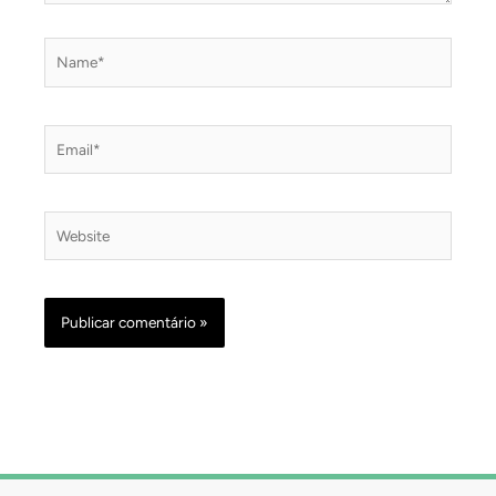
Name*
Email*
Website